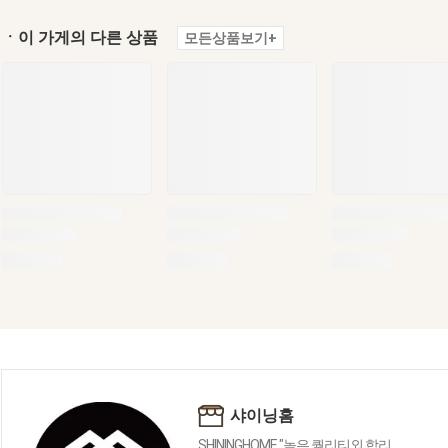
ㆍ이 가게의 다른 상품
모든상품보기+
샤이닝홈
SHININGHOME "높은 퀄리티외 합리