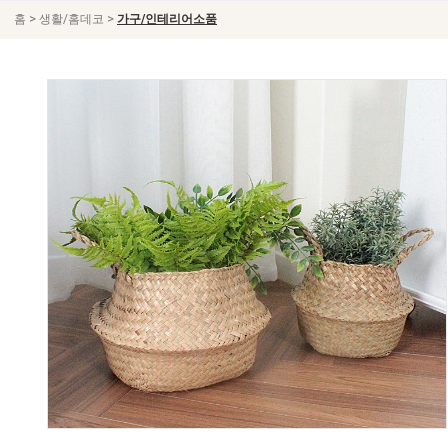
>
>
홈
생활/홈데코
가구/인테리어소품