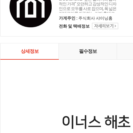
적인 가격" 모던하고 감성적인 디자
인으로 모두를 사로 잡으며, 폭 넓은
카테고리를 자랑하는 리빙 홈데코
인테리어 샤이닝홈입니다.
가게주인 :
주식회사 샤이닝홈
전화 및 택배정보
상세정보
필수정보