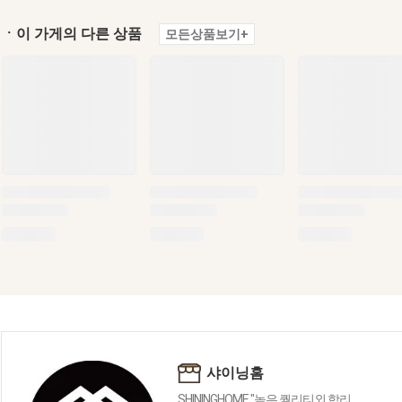
ㆍ이 가게의 다른 상품
모든상품보기+
샤이닝홈
SHININGHOME "높은 퀄리티외 합리