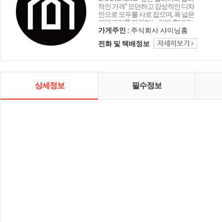
적인 가격" 모던하고 감성적인 디자
인으로 모두를 사로 잡으며, 폭 넓은
카테고리를 자랑하는 리빙 홈데코
인테리어 샤이닝홈입니다.
가게주인 :
주식회사 샤이닝홈
전화 및 택배정보
상세정보
필수정보