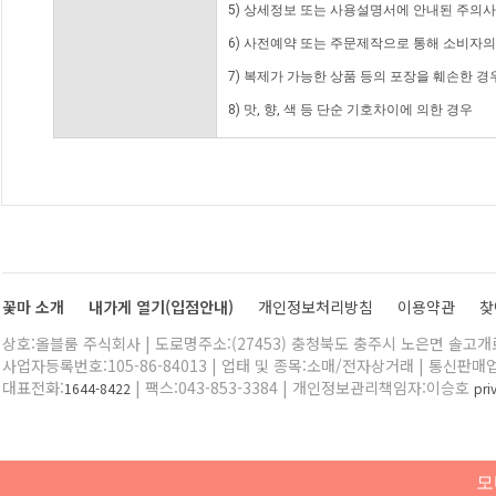
5) 상세정보 또는 사용설명서에 안내된 주의사
6) 사전예약 또는 주문제작으로 통해 소비자
7) 복제가 가능한 상품 등의 포장을 훼손한 경
8) 맛, 향, 색 등 단순 기호차이에 의한 경우
꽃마 소개
내가게 열기(입점안내)
개인정보처리방침
이용약관
찾
상호:올블룸 주식회사 | 도로명주소:(27453) 충청북도 충주시 노은면 솔고개로 
사업자등록번호:105-86-84013 | 업태 및 종목:소매/전자상거래 | 통신판매
대표전화:
| 팩스:043-853-3384 | 개인정보관리책임자:이승호
1644-8422
pr
모