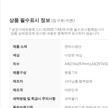
상품 필수표시 정보
(침구류/커튼)
* 공정거래위원회고시 제2020-14호에 따른 필수표시항목입니다.
상품 상세정보에 표시된 내용은 중복하여 표시하지 않습니다.
제품 소재
캔버스원단
색상
다양한 색상
치수
A4(210x297mm),A3(297x4
제품구성
본품 1개
제조자
샤이닝홈 협력업체
제조국
대한민국
세탁방법 및 취급시 주의사항
세탁불가
품질보증기준
품질보증기준 관련 법 및 소