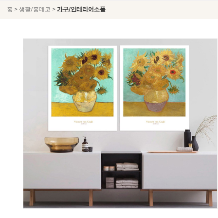
>
>
홈
생활/홈데코
가구/인테리어소품