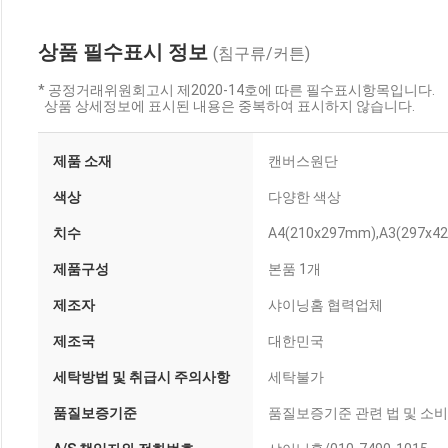
상품 필수표시 정보
(침구류/커튼)
* 공정거래위원회고시 제2020-14호에 따른 필수표시항목입니다.
상품 상세정보에 표시된 내용은 중복하여 표시하지 않습니다.
제품 소재
캔버스원단
색상
다양한 색상
치수
A4(210x297mm),A3(297x4
제품구성
본품 1개
제조자
샤이닝홈 협력업체
제조국
대한민국
세탁방법 및 취급시 주의사항
세탁불가
품질보증기준
품질보증기준 관련 법 및 소