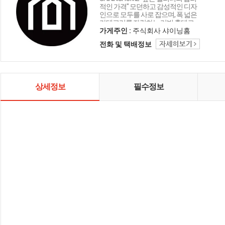
적인 가격" 모던하고 감성적인 디자
인으로 모두를 사로 잡으며, 폭 넓은
카테고리를 자랑하는 리빙 홈데코
인테리어 샤이닝홈입니다.
가게주인 :
주식회사 샤이닝홈
전화 및 택배정보
상세정보
필수정보