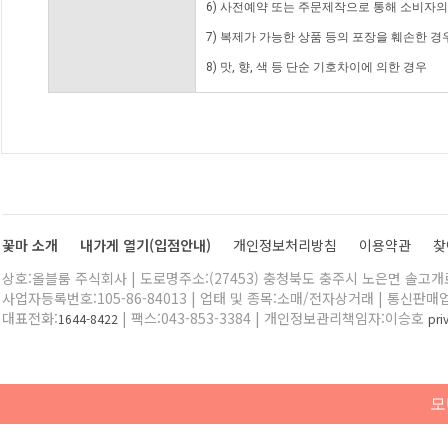
6) 사전예약 또는 주문제작으로 통해 소비자
7) 복제가 가능한 상품 등의 포장을 훼손한 경
8) 맛, 향, 색 등 단순 기호차이에 의한 경우
꽃마 소개
내가게 열기(입점안내)
개인정보처리방침
이용약관
찾
상호:올블룸 주식회사 | 도로명주소:(27453) 충청북도 충주시 노은면 솔고개로 
사업자등록번호:105-86-84013 | 업태 및 종목:소매/전자상거래 | 통신판매
대표전화:
| 팩스:043-853-3384 | 개인정보관리책임자:이승호
1644-8422
pr
모