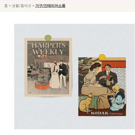
>
>
홈
생활/홈데코
가구/인테리어소품