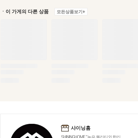
ㆍ이 가게의 다른 상품
모든상품보기+
샤이닝홈
SHININGHOME "높은 퀄리티외 합리