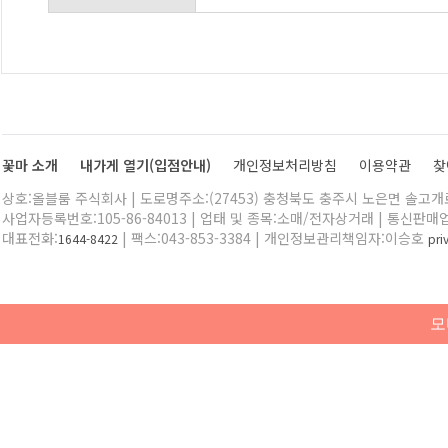
꽃마 소개
내가게 열기(입점안내)
개인정보처리방침
이용약관
찾
상호:올블룸 주식회사 | 도로명주소:(27453) 충청북도 충주시 노은면 솔고개로 
사업자등록번호:105-86-84013 | 업태 및 종목:소매/전자상거래 | 통신판매
대표전화:
| 팩스:043-853-3384 | 개인정보관리책임자:이승호
1644-8422
pr
모