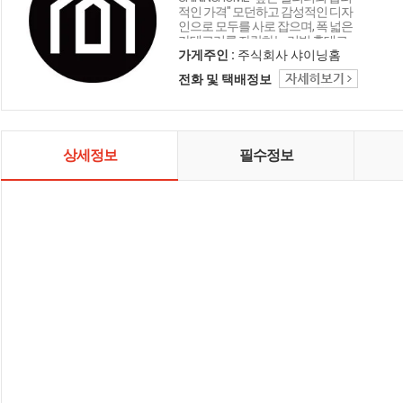
적인 가격" 모던하고 감성적인 디자
인으로 모두를 사로 잡으며, 폭 넓은
카테고리를 자랑하는 리빙 홈데코
인테리어 샤이닝홈입니다.
가게주인 :
주식회사 샤이닝홈
전화 및 택배정보
상세정보
필수정보