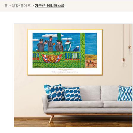
>
>
홈
생활/홈데코
가구/인테리어소품