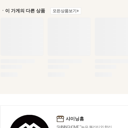
ㆍ이 가게의 다른 상품
모든상품보기+
샤이닝홈
SHININGHOME "높은 퀄리티외 합리