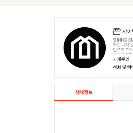
샤이
SHININGH
적인 가격"
인으로 모두를
카테고리를 
인테리어 샤
가게주인 :
전화 및 
상세정보