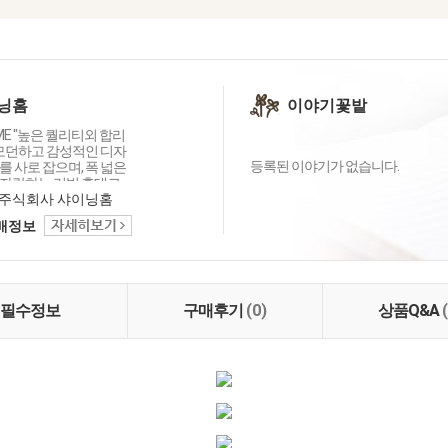
닝홈
이야기꽃밭
OME "높은 퀄리티외 합리
 모던하고 감성적인 디자
등록된 이야기가 없습니다.
 사로 잡으며, 폭 넓은
자랑하는 리빙 홈데코
이닝홈입니다.
주식회사 샤이닝홈
택배정보
필수정보
구매후기
(0)
상품Q&A