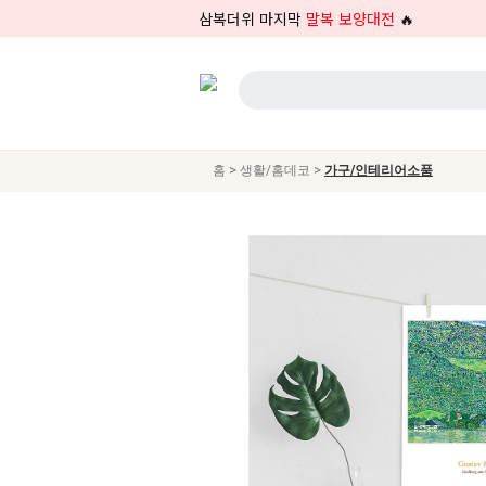
삼복더위 마지막
말복 보양대전
🔥
>
>
홈
생활/홈데코
가구/인테리어소품