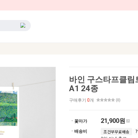
바인 구스타프클림
A1 24종
구매후기
0
개
(0)
21,900원
ㆍ꽃마가
ㆍ배송비
조건부무료배송