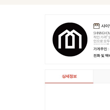
샤이
SHININGH
적인 가격"
인으로 모두를
카테고리를 
인테리어 샤
가게주인 :
전화 및 
상세정보