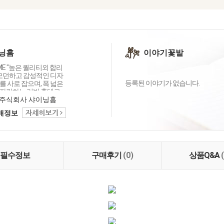
닝홈
이야기꽃밭
OME "높은 퀄리티외 합리
 모던하고 감성적인 디자
등록된 이야기가 없습니다.
 사로 잡으며, 폭 넓은
자랑하는 리빙 홈데코
이닝홈입니다.
주식회사 샤이닝홈
택배정보
필수정보
구매후기
(0)
상품Q&A