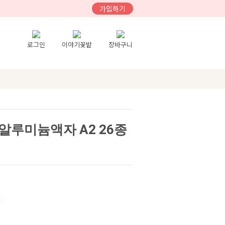
가입하기
로그인
이야기꽃밭
장바구니
알루미늄액자 A2 26종