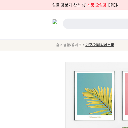
알뜰 장보기 찬스 🛒
식품 오일장
OPEN
>
>
홈
생활/홈데코
가구/인테리어소품