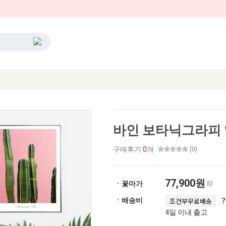
바인 보타닉그라피 
구매후기
0
개
(0)
77,900원
ㆍ꽃마가
ㆍ배송비
조건부무료배송
4일 이내 출고