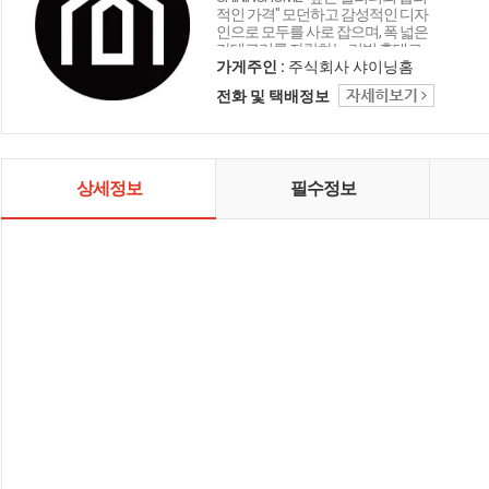
적인 가격" 모던하고 감성적인 디자
인으로 모두를 사로 잡으며, 폭 넓은
카테고리를 자랑하는 리빙 홈데코
인테리어 샤이닝홈입니다.
가게주인 :
주식회사 샤이닝홈
전화 및 택배정보
상세정보
필수정보