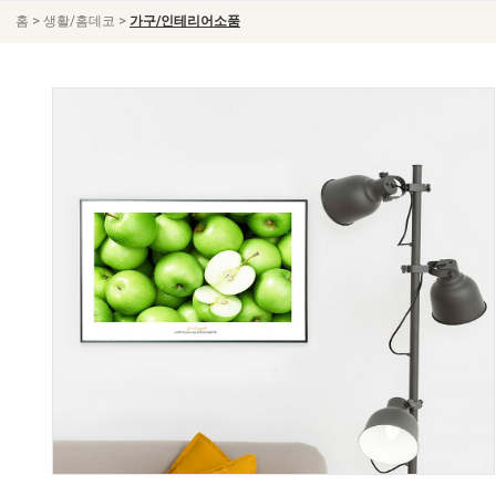
>
>
홈
생활/홈데코
가구/인테리어소품