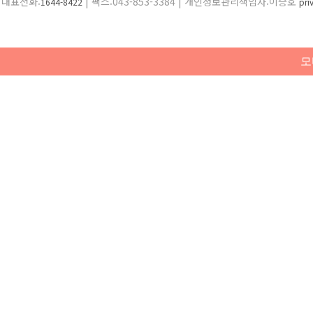
대표전화:
| 팩스:043-853-3384 | 개인정보관리책임자:이승호
1644-8422
pr
모