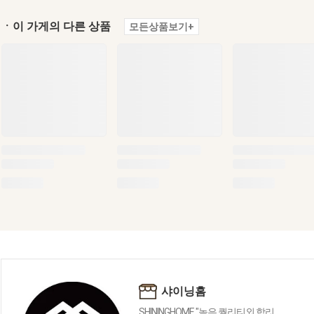
ㆍ이 가게의 다른 상품
모든상품보기+
샤이닝홈
SHININGHOME "높은 퀄리티외 합리