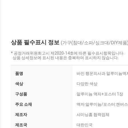
상품 필수표시 정보
(가구(침대/소파/싱크대/DIY제품)
* 공정거래위원회고시 제2020-14호에 따른 필수표시항목입니다.
상품 상세정보에 표시된 내용은 중복하여 표시하지 않습니다.
품명
바인 행운의사과 알루미늄액자 
색상
다양한 색상
구성품
알루미늄 액자+포스터 1장
주요 소재
액자:알루미늄/포스터:캔버
제조자
샤이닝홈 협력업체
제조국
대한민국