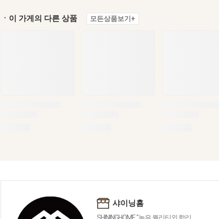
ㆍ이 가게의 다른 상품
모든상품보기+
샤이닝홈
SHININGHOME "높은 퀄리티외 합리