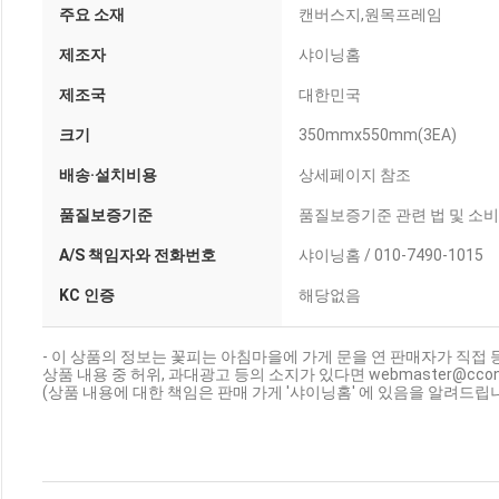
주요 소재
캔버스지,원목프레임
제조자
샤이닝홈
제조국
대한민국
크기
350mmx550mm(3EA)
배송·설치비용
상세페이지 참조
품질보증기준
품질보증기준 관련 법 및 소
A/S 책임자와 전화번호
샤이닝홈 / 010-7490-1015
KC 인증
해당없음
- 이 상품의 정보는 꽃피는 아침마을에 가게 문을 연 판매자가 직접 
상품 내용 중 허위, 과대광고 등의 소지가 있다면 webmaster@cc
(상품 내용에 대한 책임은 판매 가게 '샤이닝홈' 에 있음을 알려드립니