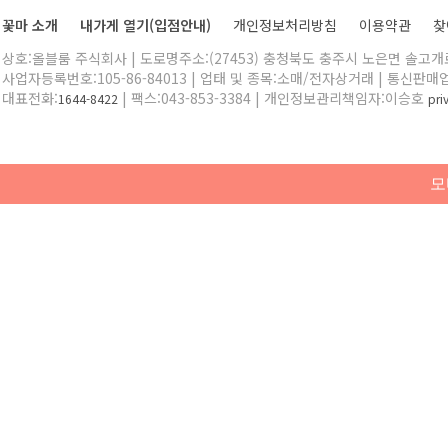
꽃마 소개
내가게 열기(입점안내)
개인정보처리방침
이용약관
찾
상호:올블룸 주식회사 | 도로명주소:(27453) 충청북도 충주시 노은면 솔고개로 
사업자등록번호:105-86-84013 | 업태 및 종목:소매/전자상거래 | 통신판매
대표전화:
| 팩스:043-853-3384 | 개인정보관리책임자:이승호
1644-8422
pr
모