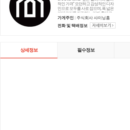
적인 가격" 모던하고 감성적인 디자
인으로 모두를 사로 잡으며, 폭 넓은
카테고리를 자랑하는 리빙 홈데코
인테리어 샤이닝홈입니다.
가게주인 :
주식회사 샤이닝홈
전화 및 택배정보
상세정보
필수정보