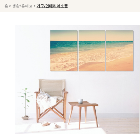
>
>
홈
생활/홈데코
가구/인테리어소품