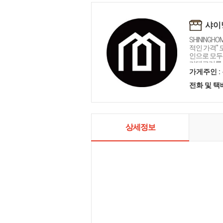
샤이
SHININGH
적인 가격"
인으로 모두를
카테고리를 
인테리어 샤
가게주인 :
전화 및 
상세정보