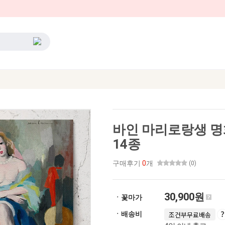
바인 마리로랑생 명화
14종
구매후기
0
개
(0)
30,900원
ㆍ꽃마가
ㆍ배송비
조건부무료배송