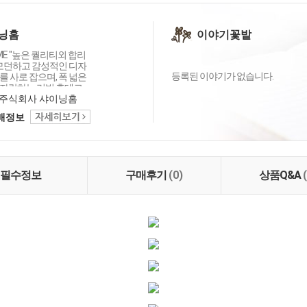
닝홈
이야기꽃밭
OME "높은 퀄리티외 합리
 모던하고 감성적인 디자
등록된 이야기가 없습니다.
 사로 잡으며, 폭 넓은
자랑하는 리빙 홈데코
이닝홈입니다.
주식회사 샤이닝홈
택배정보
필수정보
구매후기
(0)
상품Q&A