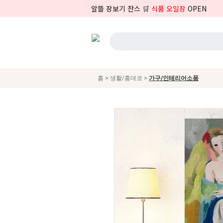
알뜰 장보기 찬스 🛒
식품 오일장
OPEN
>
>
홈
생활/홈데코
가구/인테리어소품