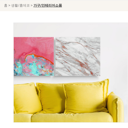
>
>
홈
생활/홈데코
가구/인테리어소품