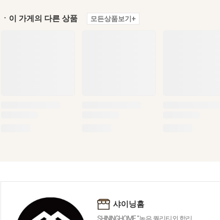
ㆍ이 가게의 다른 상품
모든상품보기+
샤이닝홈
SHININGHOME "높은 퀄리티외 합리