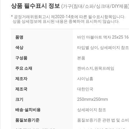
상품 필수표시 정보
(가구(침대/소파/싱크대/DIY제품)
* 공정거래위원회고시 제2020-14호에 따른 필수표시항목입니다.
상품 상세정보에 표시된 내용은 중복하여 표시하지 않습니다.
품명
바인 마블아트 액자 25x25 1
색상
타입별 상이, 상세페이지 참조
구성품
본품
주요 소재
캔버스지,원목프레임
제조자
샤이닝홈
제조국
대한민국
크기
250mmx250mm
배송·설치비용
상세페이지 참조
품질보증기준
품질보증기준 관련 법 및 소