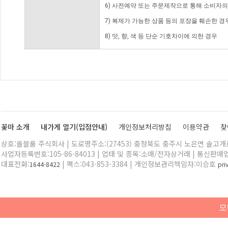
6) 사전예약 또는 주문제작으로 통해 소비자
7) 복제가 가능한 상품 등의 포장을 훼손한 경
8) 맛, 향, 색 등 단순 기호차이에 의한 경우
꽃마 소개
내가게 열기(입점안내)
개인정보처리방침
이용약관
찾
상호:올블룸 주식회사 | 도로명주소:(27453) 충청북도 충주시 노은면 솔고개로 
사업자등록번호:105-86-84013 | 업태 및 종목:소매/전자상거래 | 통신판매
대표전화:
| 팩스:043-853-3384 | 개인정보관리책임자:이승호
1644-8422
pr
모