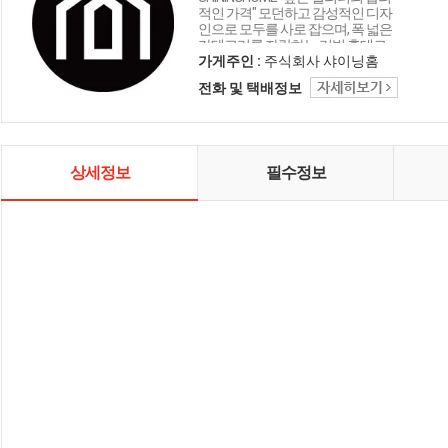
적인 가격" 모던하고 감성적인 디자
인으로 모두를 사로 잡으며, 폭 넓은
카테고리를 자랑하는 리빙 홈데코
인테리어 샤이닝홈입니다.
가게주인 :
주식회사 샤이닝홈
전화 및 택배정보
상세정보
필수정보