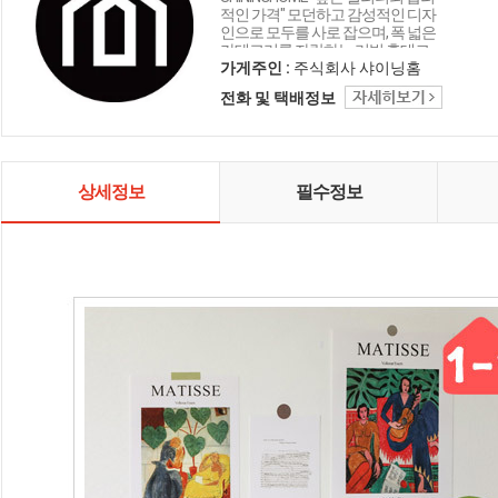
적인 가격" 모던하고 감성적인 디자
인으로 모두를 사로 잡으며, 폭 넓은
카테고리를 자랑하는 리빙 홈데코
인테리어 샤이닝홈입니다.
가게주인 :
주식회사 샤이닝홈
전화 및 택배정보
상세정보
필수정보