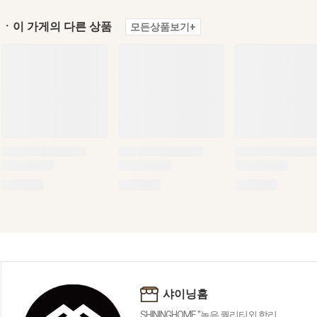
ㆍ이 가게의 다른 상품
모든상품보기+
샤이닝홈
SHININGHOME "높은 퀄리티외 합리