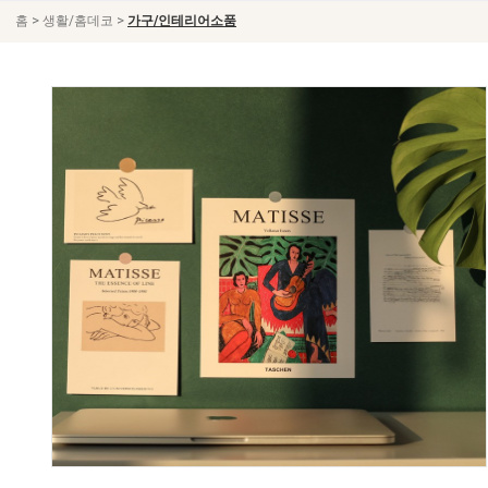
>
>
홈
생활/홈데코
가구/인테리어소품