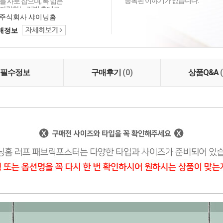
등록된 이야기가 없습니다.
 사로 잡으며, 폭 넓은
자랑하는 리빙 홈데코
이닝홈입니다.
주식회사 샤이닝홈
택배정보
필수정보
구매후기
(0)
상품Q&A