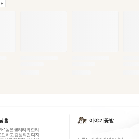
+
닝홈
이야기꽃밭
OME "높은 퀄리티외 합리
 모던하고 감성적인 디자