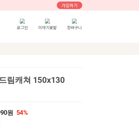
가입하기
로그인
이야기꽃밭
장바구니
림캐쳐 150x130
990원
54%