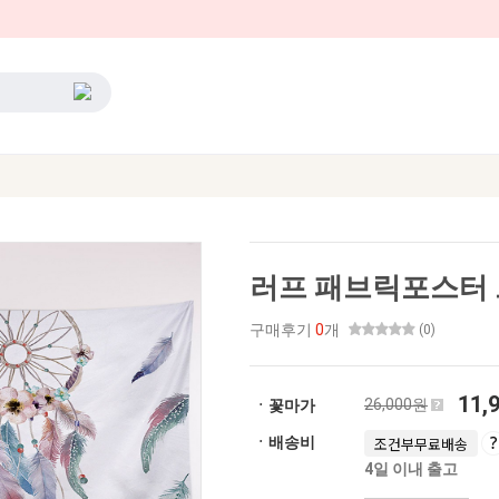
러프 패브릭포스터 드
구매후기
0
개
(0)
11,
26,000원
ㆍ꽃마가
ㆍ배송비
조건부무료배송
4일 이내 출고