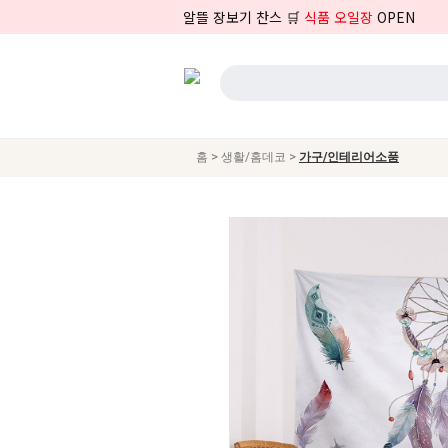
알뜰 장보기 찬스 🛒
식품 오일장
OPEN
>
>
홈
생활/홈데코
가구/인테리어소품