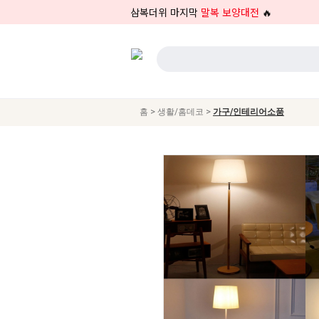
삼복더위 마지막
말복 보양대전
🔥
>
>
홈
생활/홈데코
가구/인테리어소품