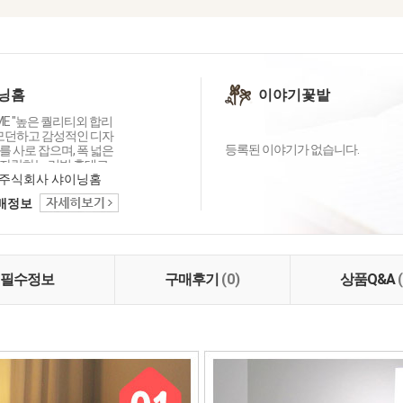
닝홈
이야기꽃밭
OME "높은 퀄리티외 합리
 모던하고 감성적인 디자
등록된 이야기가 없습니다.
 사로 잡으며, 폭 넓은
자랑하는 리빙 홈데코
이닝홈입니다.
주식회사 샤이닝홈
택배정보
필수정보
구매후기
(0)
상품Q&A