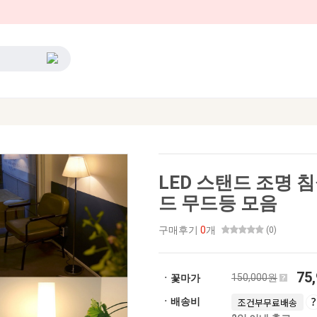
LED 스탠드 조명 
드 무드등 모음
구매후기
0
개
(0)
75
150,000원
ㆍ꽃마가
ㆍ배송비
조건부무료배송