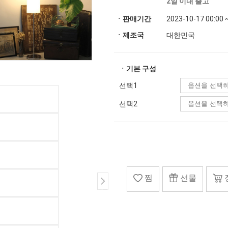
2일 이내 출고
ㆍ판매기간
2023-10-17 00:00 
ㆍ제조국
대한민국
ㆍ기본 구성
선택1
선택2
찜
선물