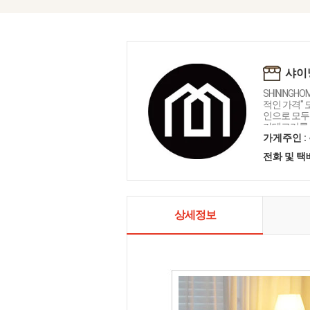
샤이
SHININGH
적인 가격"
인으로 모두를
카테고리를 
인테리어 샤
가게주인 :
전화 및 
상세정보