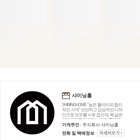
샤이닝홈
SHININGHOME "높은 퀄리티외 합리
적인 가격" 모던하고 감성적인 디자
인으로 모두를 사로 잡으며, 폭 넓은
카테고리를 자랑하는 리빙 홈데코
인테리어 샤이닝홈입니다.
가게주인 :
주식회사 샤이닝홈
전화 및 택배정보