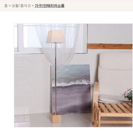
>
>
홈
생활/홈데코
가구/인테리어소품