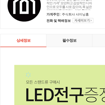
적인 가격" 모던하고 감성적인 디자
인으로 모두를 사로 잡으며, 폭 넓은
카테고리를 자랑하는 리빙 홈데코
인테리어 샤이닝홈입니다.
가게주인 :
주식회사 샤이닝홈
전화 및 택배정보
상세정보
필수정보