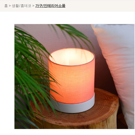
>
>
홈
생활/홈데코
가구/인테리어소품