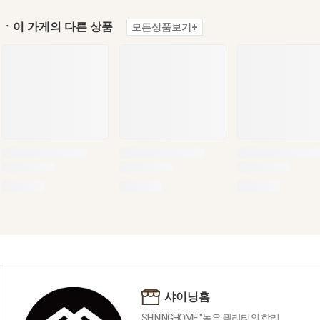
ㆍ이 가게의 다른 상품
모든상품보기+
샤이닝홈
SHININGHOME "높은 퀄리티외 합리