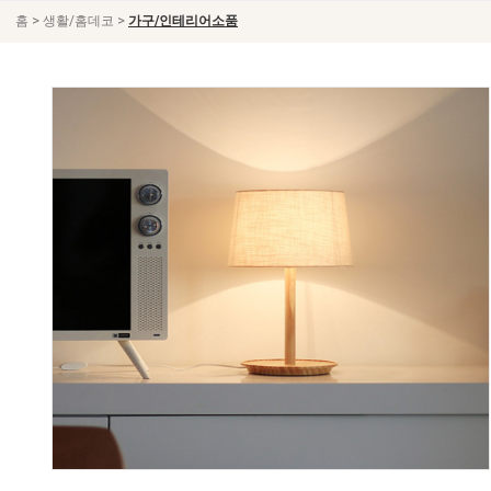
>
>
홈
생활/홈데코
가구/인테리어소품