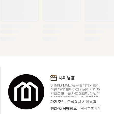
샤이닝홈
SHININGHOME "높은 퀄리티외 합리
적인 가격" 모던하고 감성적인 디자
인으로 모두를 사로 잡으며, 폭 넓은
카테고리를 자랑하는 리빙 홈데코
인테리어 샤이닝홈입니다.
가게주인 :
주식회사 샤이닝홈
전화 및 택배정보