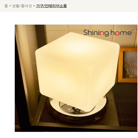
>
>
홈
생활/홈데코
가구/인테리어소품