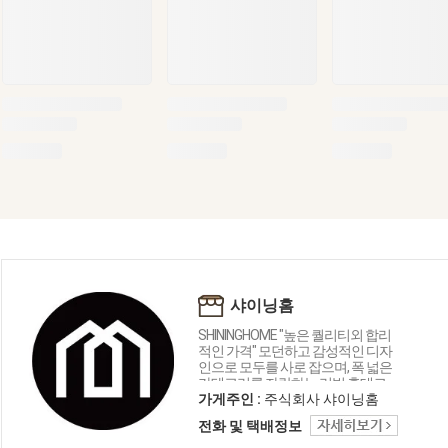
샤이닝홈
SHININGHOME "높은 퀄리티외 합리
적인 가격" 모던하고 감성적인 디자
인으로 모두를 사로 잡으며, 폭 넓은
카테고리를 자랑하는 리빙 홈데코
인테리어 샤이닝홈입니다.
가게주인 :
주식회사 샤이닝홈
전화 및 택배정보