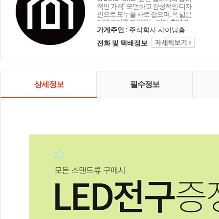
적인 가격" 모던하고 감성적인 디자
인으로 모두를 사로 잡으며, 폭 넓은
카테고리를 자랑하는 리빙 홈데코
인테리어 샤이닝홈입니다.
가게주인 :
주식회사 샤이닝홈
전화 및 택배정보
상세정보
필수정보