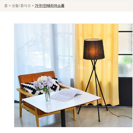
>
>
홈
생활/홈데코
가구/인테리어소품