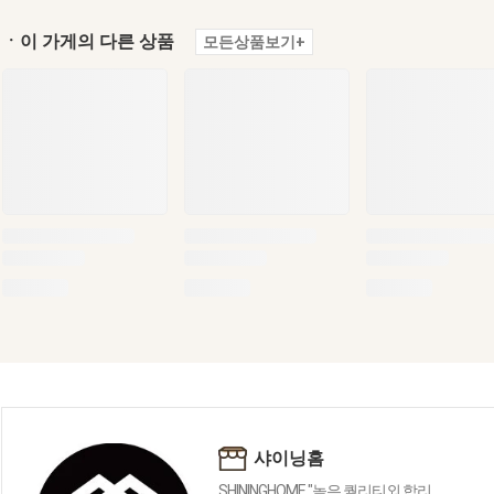
ㆍ이 가게의 다른 상품
모든상품보기+
샤이닝홈
SHININGHOME "높은 퀄리티외 합리