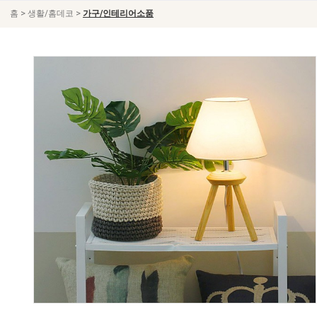
>
>
홈
생활/홈데코
가구/인테리어소품