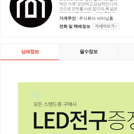
적인 가격" 모던하고 감성적인 디자
인으로 모두를 사로 잡으며, 폭 넓은
카테고리를 자랑하는 리빙 홈데코
인테리어 샤이닝홈입니다.
가게주인 :
주식회사 샤이닝홈
전화 및 택배정보
상세정보
필수정보