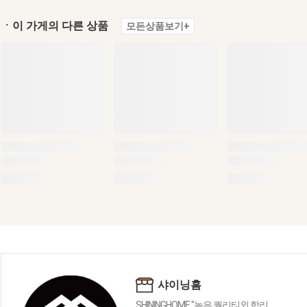
ㆍ이 가게의 다른 상품
모든상품보기+
샤이닝홈
SHININGHOME "높은 퀄리티외 합리