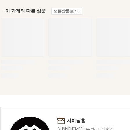
ㆍ이 가게의 다른 상품
모든상품보기+
샤이닝홈
SHININGHOME "높은 퀄리티외 합리