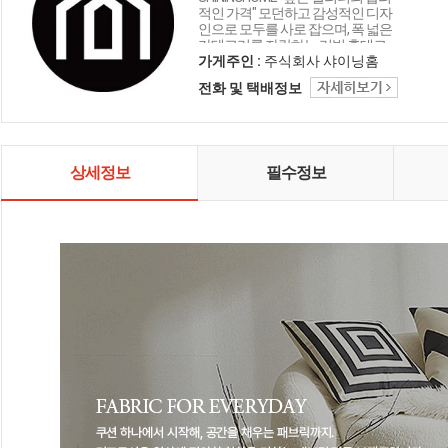
적인 가격" 모던하고 감성적인 디자
인으로 모두를 사로 잡으며, 폭 넓은
카테고리를 자랑하는 리빙 홈데코
인테리어 샤이닝홈입니다.
가게주인 :
주식회사 샤이닝홈
전화 및 택배정보
상세정보
필수정보