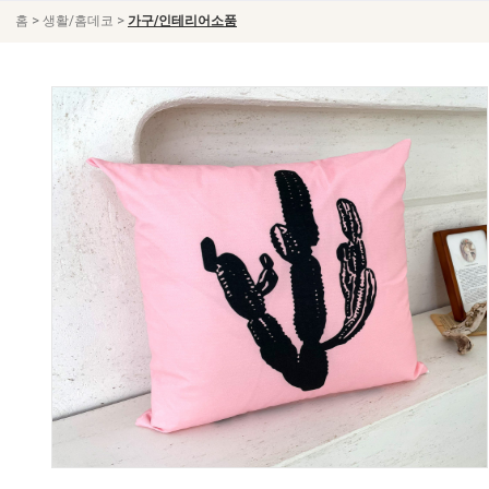
>
>
홈
생활/홈데코
가구/인테리어소품