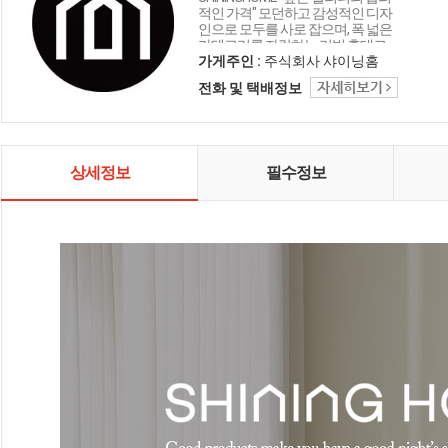
적인 가격" 모던하고 감성적인 디자
인으로 모두를 사로 잡으며, 폭 넓은
카테고리를 자랑하는 리빙 홈데코
인테리어 샤이닝홈입니다.
가게주인 :
주식회사 샤이닝홈
전화 및 택배정보
상세정보
필수정보