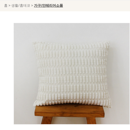
>
>
홈
생활/홈데코
가구/인테리어소품