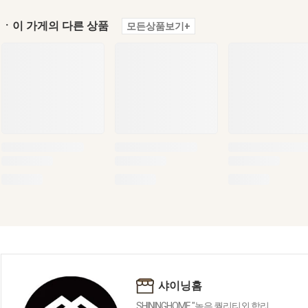
ㆍ이 가게의 다른 상품
모든상품보기+
샤이닝홈
SHININGHOME "높은 퀄리티외 합리