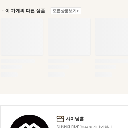
ㆍ이 가게의 다른 상품
모든상품보기+
샤이닝홈
SHININGHOME "높은 퀄리티외 합리