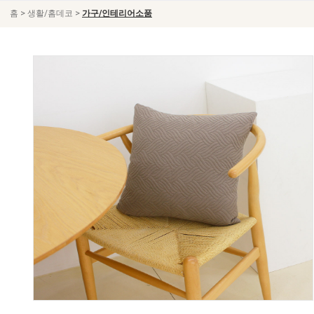
>
>
홈
생활/홈데코
가구/인테리어소품