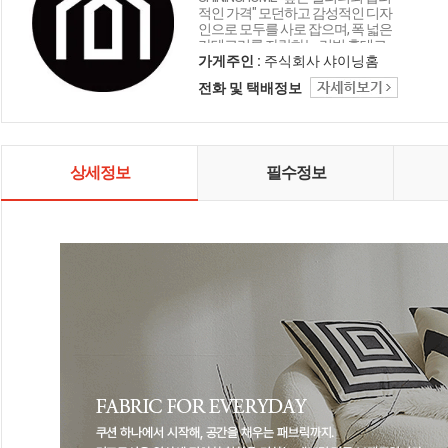
적인 가격" 모던하고 감성적인 디자
인으로 모두를 사로 잡으며, 폭 넓은
카테고리를 자랑하는 리빙 홈데코
인테리어 샤이닝홈입니다.
가게주인 :
주식회사 샤이닝홈
전화 및 택배정보
상세정보
필수정보