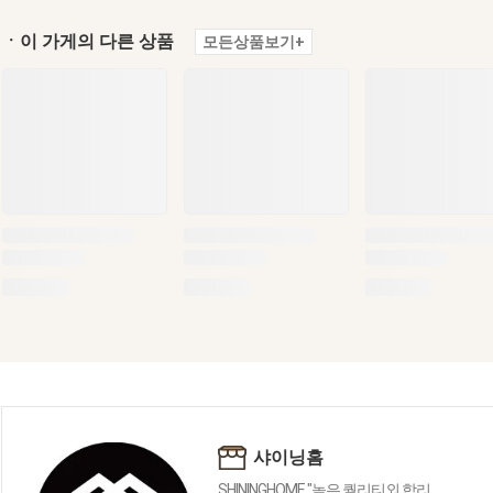
ㆍ이 가게의 다른 상품
모든상품보기+
샤이닝홈
SHININGHOME "높은 퀄리티외 합리