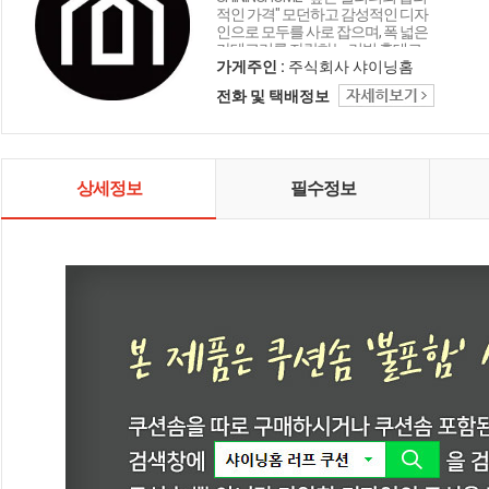
적인 가격" 모던하고 감성적인 디자
인으로 모두를 사로 잡으며, 폭 넓은
카테고리를 자랑하는 리빙 홈데코
인테리어 샤이닝홈입니다.
가게주인 :
주식회사 샤이닝홈
전화 및 택배정보
상세정보
필수정보