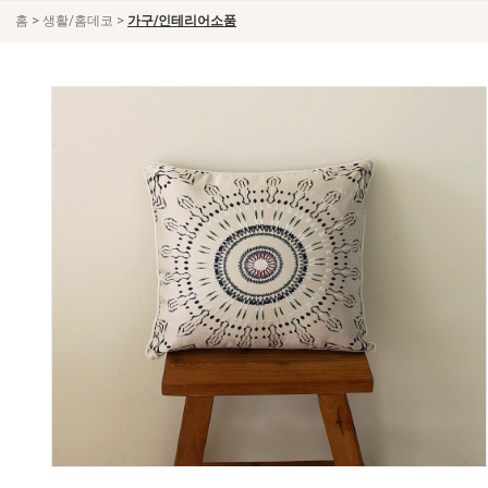
>
>
홈
생활/홈데코
가구/인테리어소품