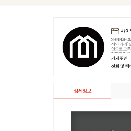
샤이
SHININGH
적인 가격"
인으로 모두를
카테고리를 
인테리어 샤
가게주인 :
전화 및 
상세정보