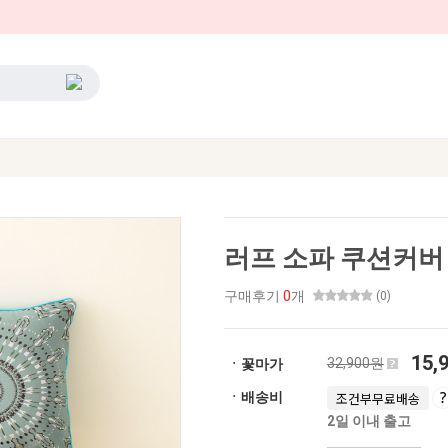
러프 소파 쿠션커버 
구매후기
0
개
(0)
15,
32,900원
ㆍ꽃마가
ㆍ배송비
조건부무료배송
2일 이내 출고