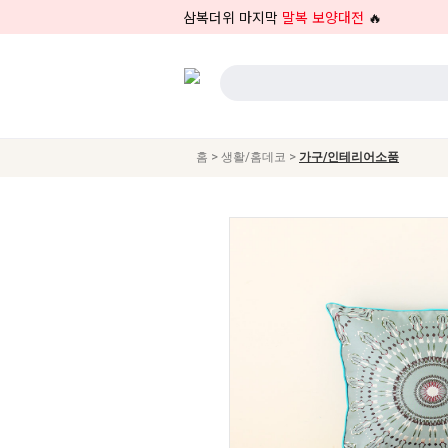
삼복더위 마지막
말복 보양대전
🔥
>
>
홈
생활/홈데코
가구/인테리어소품