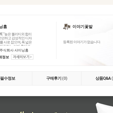
닝홈
이야기꽃밭
OME "높은 퀄리티외 합리
 모던하고 감성적인 디자
등록된 이야기가 없습니다.
 사로 잡으며, 폭 넓은
자랑하는 리빙 홈데코
이닝홈입니다.
주식회사 샤이닝홈
택배정보
필수정보
구매후기
(0)
상품Q&A