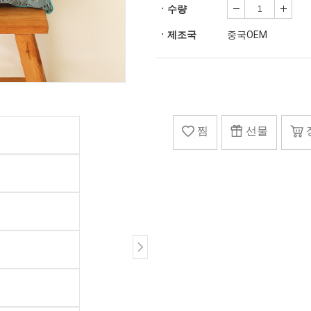
ㆍ수량
ㆍ제조국
중국OEM
찜
선물