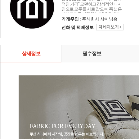
적인 가격" 모던하고 감성적인 디자
인으로 모두를 사로 잡으며, 폭 넓은
카테고리를 자랑하는 리빙 홈데코
인테리어 샤이닝홈입니다.
가게주인 :
주식회사 샤이닝홈
전화 및 택배정보
상세정보
필수정보