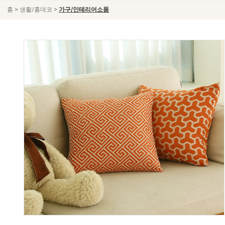
>
>
홈
생활/홈데코
가구/인테리어소품