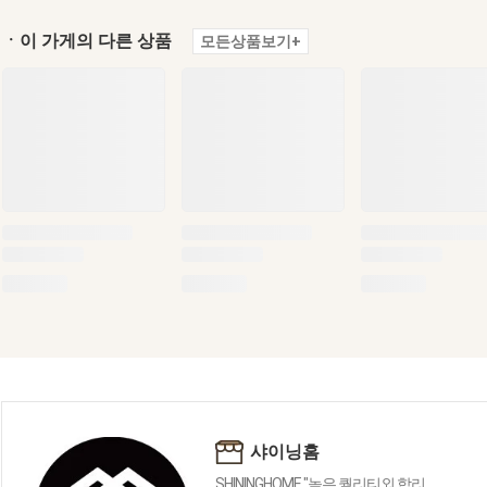
ㆍ이 가게의 다른 상품
모든상품보기+
샤이닝홈
SHININGHOME "높은 퀄리티외 합리