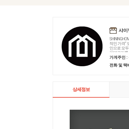
샤이
SHININGH
적인 가격"
인으로 모두를
카테고리를 
인테리어 샤
가게주인 :
전화 및 
상세정보