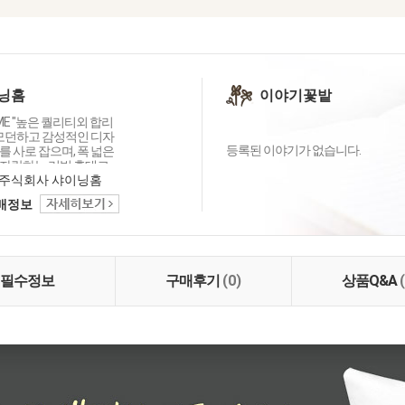
닝홈
이야기꽃밭
OME "높은 퀄리티외 합리
 모던하고 감성적인 디자
등록된 이야기가 없습니다.
 사로 잡으며, 폭 넓은
자랑하는 리빙 홈데코
이닝홈입니다.
주식회사 샤이닝홈
택배정보
필수정보
구매후기
(0)
상품Q&A