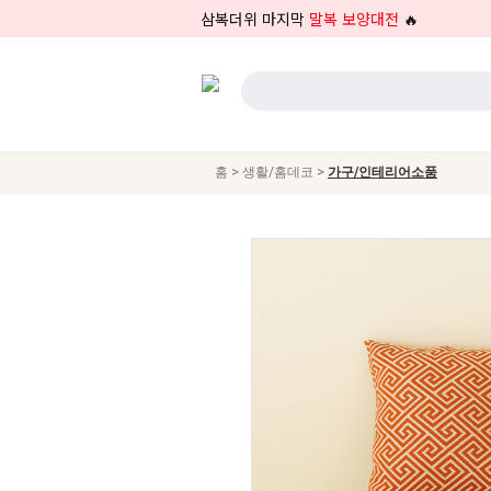
삼복더위 마지막
말복 보양대전
🔥
>
>
홈
생활/홈데코
가구/인테리어소품