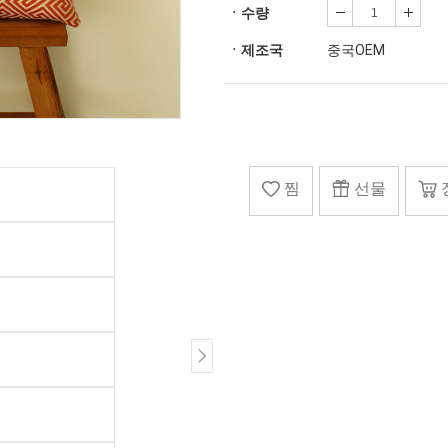
ㆍ수량
ㆍ제조국
중국OEM
찜
선물