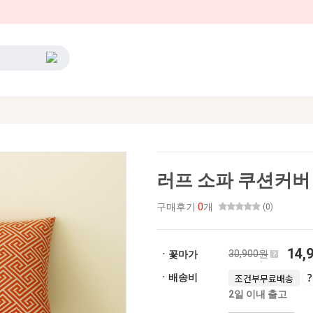
러프 소파 쿠션커버 
구매후기
0
개
(0)
14,
30,900원
ㆍ꽃마가
ㆍ배송비
조건부무료배송
2일 이내 출고