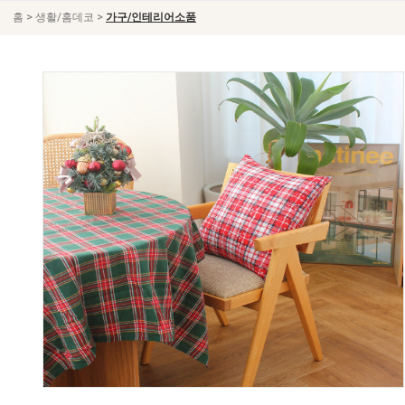
>
>
홈
생활/홈데코
가구/인테리어소품