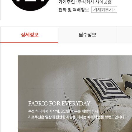
인테리어 샤이닝홈입니다.
가게주인 :
주식회사 샤이닝홈
전화 및 택배정보
상세정보
필수정보