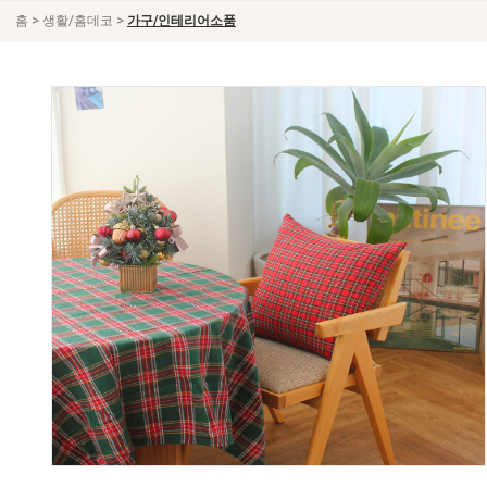
>
>
홈
생활/홈데코
가구/인테리어소품