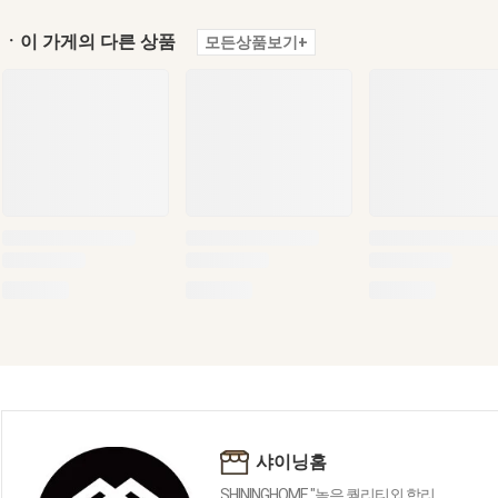
ㆍ이 가게의 다른 상품
모든상품보기+
샤이닝홈
SHININGHOME "높은 퀄리티외 합리