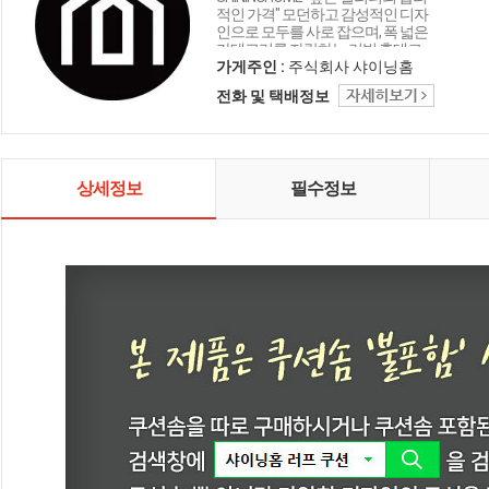
적인 가격" 모던하고 감성적인 디자
인으로 모두를 사로 잡으며, 폭 넓은
카테고리를 자랑하는 리빙 홈데코
인테리어 샤이닝홈입니다.
가게주인 :
주식회사 샤이닝홈
전화 및 택배정보
상세정보
필수정보