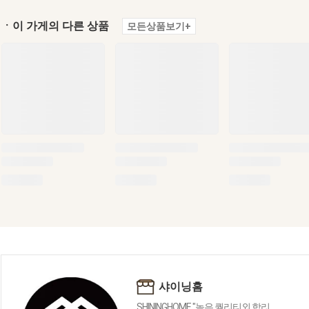
ㆍ이 가게의 다른 상품
모든상품보기+
샤이닝홈
SHININGHOME "높은 퀄리티외 합리