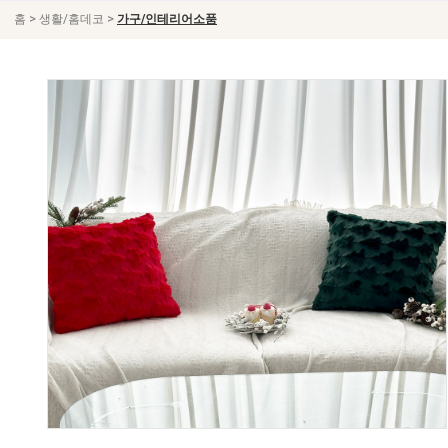
>
>
홈
생활/홈데코
가구/인테리어소품