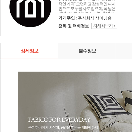
적인 가격" 모던하고 감성적인 디자
인으로 모두를 사로 잡으며, 폭 넓은
카테고리를 자랑하는 리빙 홈데코
인테리어 샤이닝홈입니다.
가게주인 :
주식회사 샤이닝홈
전화 및 택배정보
상세정보
필수정보