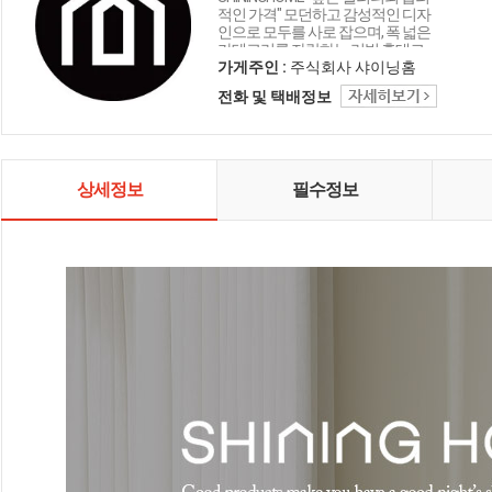
적인 가격" 모던하고 감성적인 디자
인으로 모두를 사로 잡으며, 폭 넓은
카테고리를 자랑하는 리빙 홈데코
인테리어 샤이닝홈입니다.
가게주인 :
주식회사 샤이닝홈
전화 및 택배정보
상세정보
필수정보