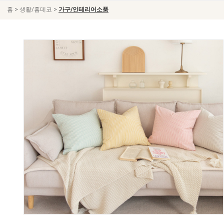
>
>
홈
생활/홈데코
가구/인테리어소품