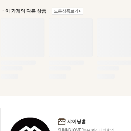
ㆍ이 가게의 다른 상품
모든상품보기+
샤이닝홈
SHININGHOME "높은 퀄리티외 합리