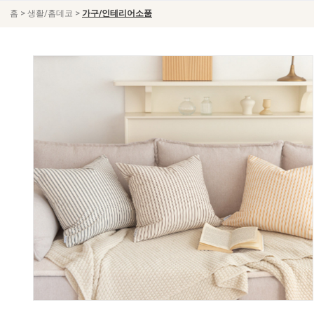
>
>
홈
생활/홈데코
가구/인테리어소품