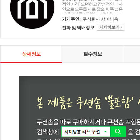
적인 가격" 모던하고 감성적인 디자
인으로 모두를 사로 잡으며, 폭 넓은
카테고리를 자랑하는 리빙 홈데코
인테리어 샤이닝홈입니다.
가게주인 :
주식회사 샤이닝홈
전화 및 택배정보
상세정보
필수정보