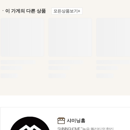
ㆍ이 가게의 다른 상품
모든상품보기+
샤이닝홈
SHININGHOME "높은 퀄리티외 합리