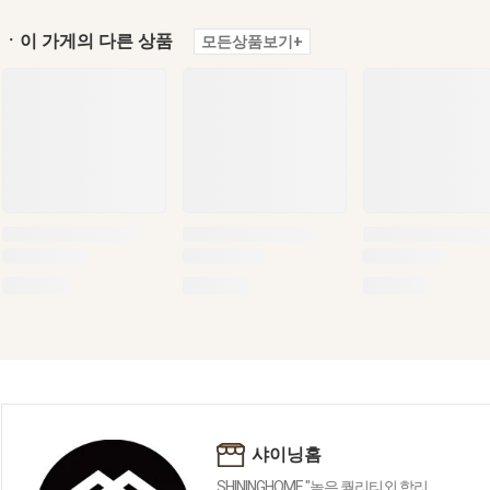
ㆍ이 가게의 다른 상품
모든상품보기+
샤이닝홈
SHININGHOME "높은 퀄리티외 합리