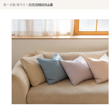
>
>
홈
생활/홈데코
가구/인테리어소품