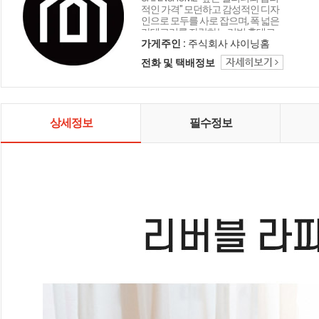
적인 가격" 모던하고 감성적인 디자
인으로 모두를 사로 잡으며, 폭 넓은
카테고리를 자랑하는 리빙 홈데코
인테리어 샤이닝홈입니다.
가게주인 :
주식회사 샤이닝홈
전화 및 택배정보
상세정보
필수정보