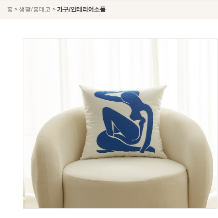
>
>
홈
생활/홈데코
가구/인테리어소품