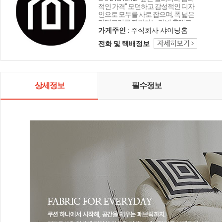
적인 가격" 모던하고 감성적인 디자
인으로 모두를 사로 잡으며, 폭 넓은
카테고리를 자랑하는 리빙 홈데코
인테리어 샤이닝홈입니다.
가게주인 :
주식회사 샤이닝홈
전화 및 택배정보
상세정보
필수정보