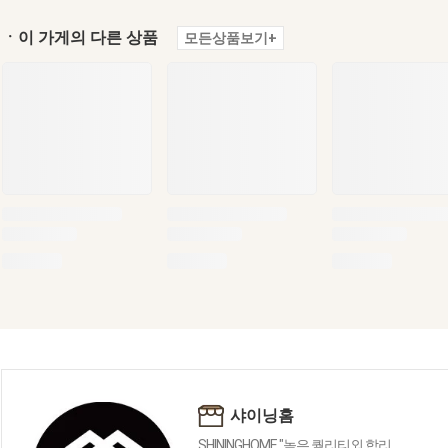
ㆍ이 가게의 다른 상품
모든상품보기+
샤이닝홈
SHININGHOME "높은 퀄리티외 합리