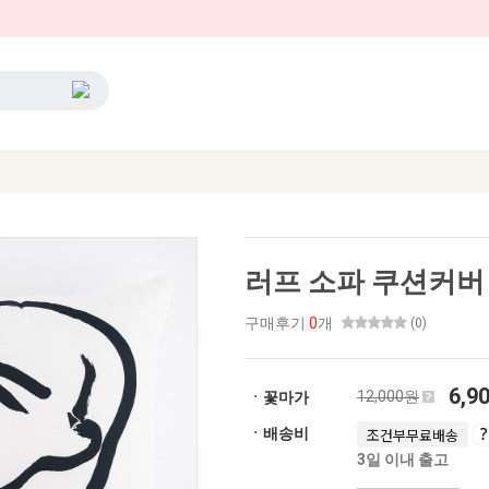
러프 소파 쿠션커버 4
구매후기
0
개
(0)
6,9
12,000원
ㆍ꽃마가
ㆍ배송비
조건부무료배송
3일 이내 출고