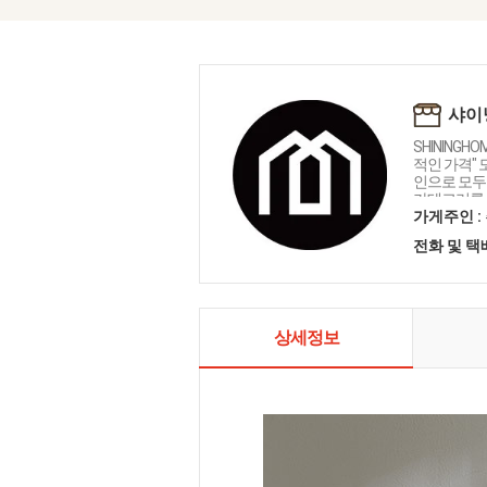
샤이
SHININGH
적인 가격"
인으로 모두를
카테고리를 
인테리어 샤
가게주인 :
전화 및 
상세정보