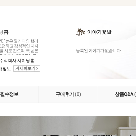
닝홈
이야기꽃밭
OME "높은 퀄리티외 합리
 모던하고 감성적인 디자
등록된 이야기가 없습니다.
 사로 잡으며, 폭 넓은
자랑하는 리빙 홈데코
이닝홈입니다.
주식회사 샤이닝홈
택배정보
필수정보
구매후기
(0)
상품Q&A