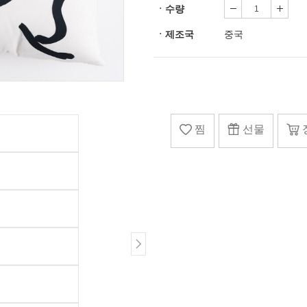
ㆍ수량
ㆍ제조국
중국
찜
선물