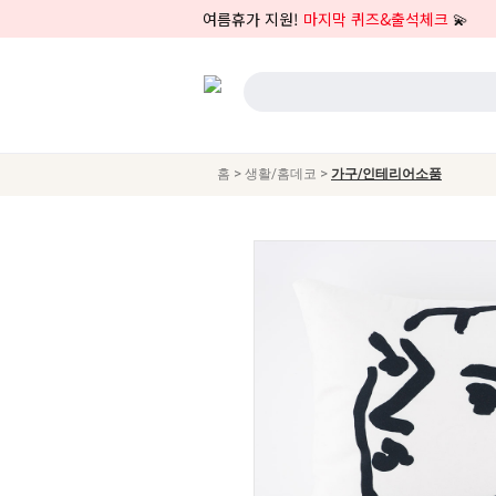
여름휴가 지원!
마지막 퀴즈&출석체크
💫
>
>
홈
생활/홈데코
가구/인테리어소품