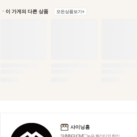
ㆍ이 가게의 다른 상품
모든상품보기+
샤이닝홈
SHININGHOME "높은 퀄리티외 합리