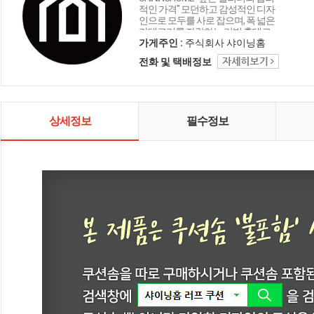
적인 가격" 모던하고 감성적인 디자
인으로 모두를 사로 잡으며, 폭 넓은
카테고리를 자랑하는 리빙 홈데코
인테리어 샤이닝홈입니다.
가게주인 :
주식회사 샤이닝홈
전화 및 택배정보
상세정보
필수정보