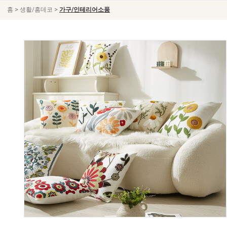
>
>
홈
생활/홈데코
가구/인테리어소품