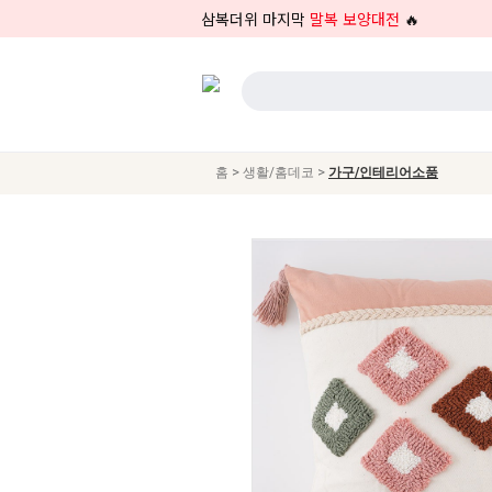
삼복더위 마지막
말복 보양대전
🔥
>
>
홈
생활/홈데코
가구/인테리어소품