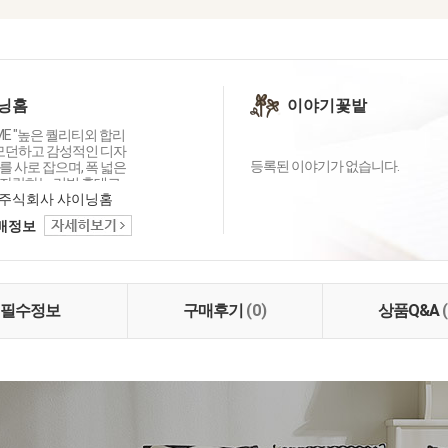
닝홈
이야기꽃밭
OME "높은 퀄리티외 합리
 모던하고 감성적인 디자
등록된 이야기가 없습니다.
 사로 잡으며, 폭 넓은
자랑하는 리빙 홈데코
이닝홈입니다.
주식회사 샤이닝홈
택배정보
필수정보
구매후기
(0)
상품Q&A