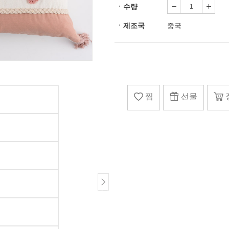
ㆍ수량
ㆍ제조국
중국
찜
선물