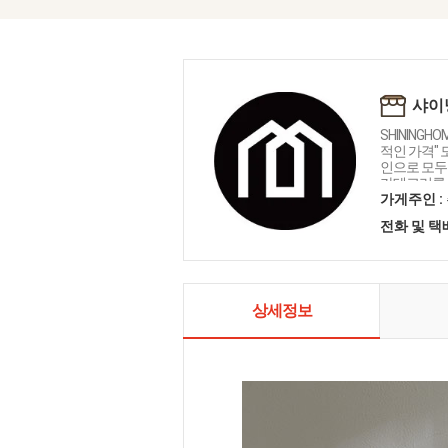
샤이
SHININGH
적인 가격"
인으로 모두를
카테고리를 
인테리어 샤
가게주인 :
전화 및 
상세정보