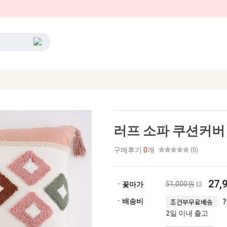
러프 소파 쿠션커버 
구매후기
0
개
(0)
27,
51,000원
ㆍ꽃마가
ㆍ배송비
조건부무료배송
2일 이내 출고