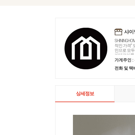
샤이
SHININGH
적인 가격"
인으로 모두를
카테고리를 
인테리어 샤
가게주인 :
전화 및 
상세정보