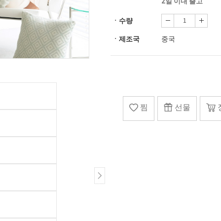
2일 이내 출고
ㆍ수량
ㆍ제조국
중국
찜
선물