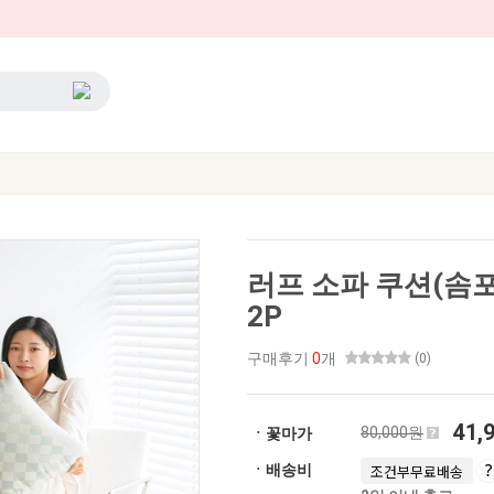
러프 소파 쿠션(솜포함
2P
구매후기
0
개
(0)
41,
80,000원
ㆍ꽃마가
ㆍ배송비
조건부무료배송