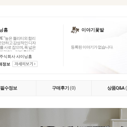
닝홈
이야기꽃밭
OME "높은 퀄리티외 합리
 모던하고 감성적인 디자
등록된 이야기가 없습니다.
 사로 잡으며, 폭 넓은
자랑하는 리빙 홈데코
이닝홈입니다.
주식회사 샤이닝홈
택배정보
필수정보
구매후기
(0)
상품Q&A