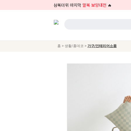
삼복더위 마지막
말복 보양대전
🔥
>
>
홈
생활/홈데코
가구/인테리어소품