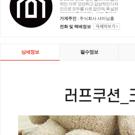
적인 가격" 모던하고 감성적인 디자
인으로 모두를 사로 잡으며, 폭 넓은
카테고리를 자랑하는 리빙 홈데코
인테리어 샤이닝홈입니다.
가게주인 :
주식회사 샤이닝홈
전화 및 택배정보
상세정보
필수정보