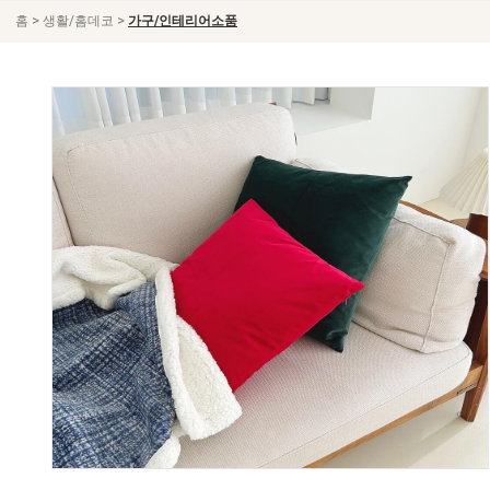
>
>
홈
생활/홈데코
가구/인테리어소품