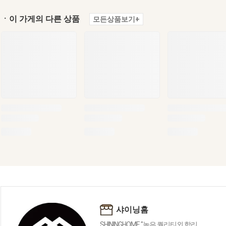
ㆍ이 가게의 다른 상품
모든상품보기+
샤이닝홈
SHININGHOME "높은 퀄리티외 합리