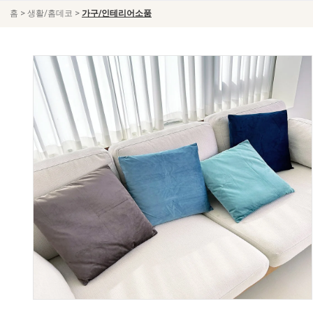
>
>
홈
생활/홈데코
가구/인테리어소품