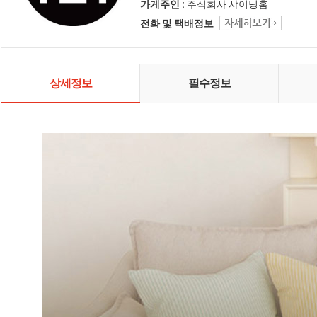
인테리어 샤이닝홈입니다.
가게주인 :
주식회사 샤이닝홈
전화 및 택배정보
상세정보
필수정보