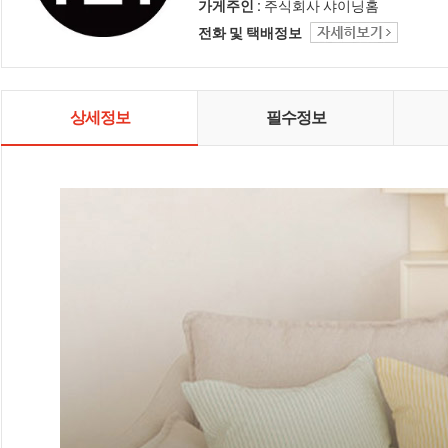
인테리어 샤이닝홈입니다.
가게주인 :
주식회사 샤이닝홈
전화 및 택배정보
상세정보
필수정보