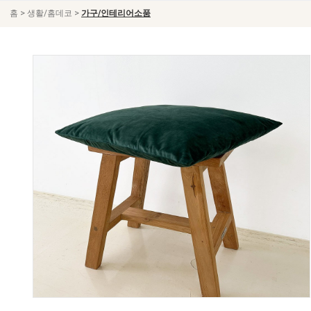
>
>
홈
생활/홈데코
가구/인테리어소품