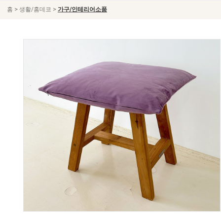
>
>
홈
생활/홈데코
가구/인테리어소품