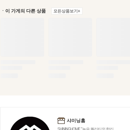
ㆍ이 가게의 다른 상품
모든상품보기+
샤이닝홈
SHININGHOME "높은 퀄리티외 합리