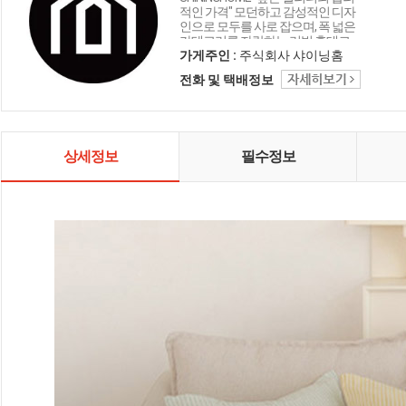
적인 가격" 모던하고 감성적인 디자
인으로 모두를 사로 잡으며, 폭 넓은
카테고리를 자랑하는 리빙 홈데코
인테리어 샤이닝홈입니다.
가게주인 :
주식회사 샤이닝홈
전화 및 택배정보
상세정보
필수정보