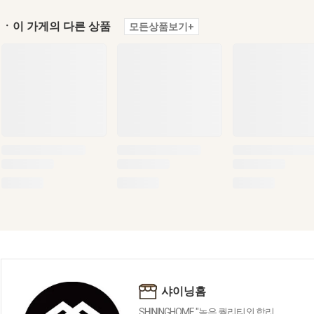
ㆍ이 가게의 다른 상품
모든상품보기+
샤이닝홈
SHININGHOME "높은 퀄리티외 합리