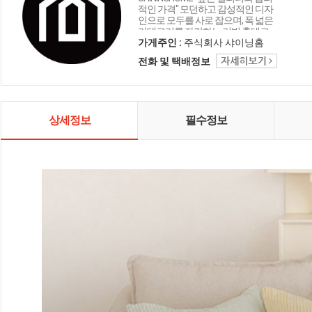
적인 가격" 모던하고 감성적인 디자
인으로 모두를 사로 잡으며, 폭 넓은
카테고리를 자랑하는 리빙 홈데코
인테리어 샤이닝홈입니다.
가게주인 :
주식회사 샤이닝홈
전화 및 택배정보
상세정보
필수정보