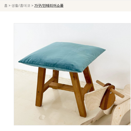
>
>
홈
생활/홈데코
가구/인테리어소품