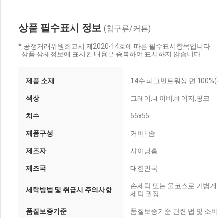
상품 필수표시 정보
(침구류/커튼)
* 공정거래위원회고시 제2020-14호에 따른 필수표시항목입니다.
상품 상세정보에 표시된 내용은 중복하여 표시하지 않습니다.
제품 소재
14수 피그먼트워싱 면 100%(
색상
그레이,네이비,베이지,핑크
치수
55x55
제품구성
커버+솜
제조자
샤이닝홈
제조국
대한민국
손세탁 또는 울코스로 가볍게 
세탁방법 및 취급시 주의사항
세탁 권장
품질보증기준
품질보증기준 관련 법 및 소