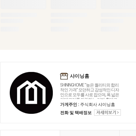
샤이닝홈
SHININGHOME "높은 퀄리티외 합리
적인 가격" 모던하고 감성적인 디자
인으로 모두를 사로 잡으며, 폭 넓은
카테고리를 자랑하는 리빙 홈데코
인테리어 샤이닝홈입니다.
가게주인 :
주식회사 샤이닝홈
전화 및 택배정보