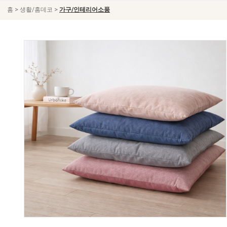
>
>
홈
생활/홈데코
가구/인테리어소품