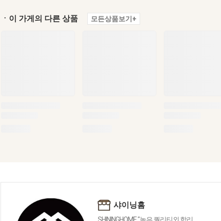
ㆍ이 가게의 다른 상품
모든상품보기+
샤이닝홈
SHININGHOME "높은 퀄리티외 합리