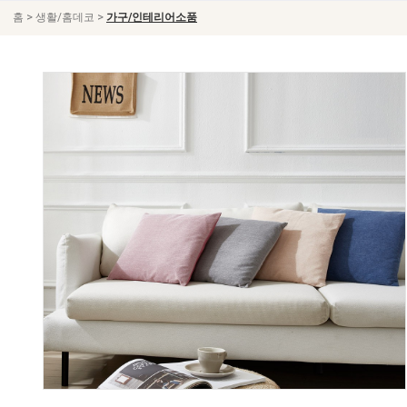
>
>
홈
생활/홈데코
가구/인테리어소품