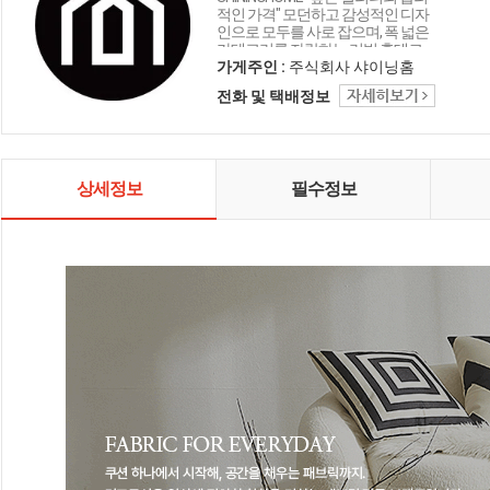
적인 가격" 모던하고 감성적인 디자
인으로 모두를 사로 잡으며, 폭 넓은
카테고리를 자랑하는 리빙 홈데코
인테리어 샤이닝홈입니다.
가게주인 :
주식회사 샤이닝홈
전화 및 택배정보
상세정보
필수정보