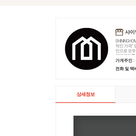
샤이
SHININGH
적인 가격"
인으로 모두를
카테고리를 
인테리어 샤
가게주인 :
전화 및 
상세정보