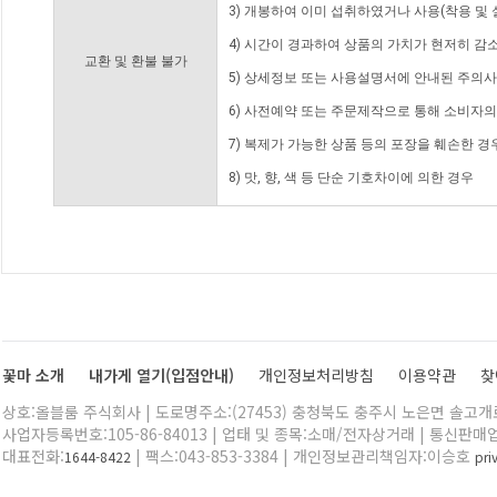
3) 개봉하여 이미 섭취하였거나 사용(착용 및 
4) 시간이 경과하여 상품의 가치가 현저히 감
교환 및 환불 불가
5) 상세정보 또는 사용설명서에 안내된 주의사
6) 사전예약 또는 주문제작으로 통해 소비자
7) 복제가 가능한 상품 등의 포장을 훼손한 경
8) 맛, 향, 색 등 단순 기호차이에 의한 경우
꽃마 소개
내가게 열기(입점안내)
개인정보처리방침
이용약관
찾
상호:올블룸 주식회사 | 도로명주소:(27453) 충청북도 충주시 노은면 솔고개로 
사업자등록번호:105-86-84013 | 업태 및 종목:소매/전자상거래 | 통신판매
대표전화:
| 팩스:043-853-3384 | 개인정보관리책임자:이승호
1644-8422
pr