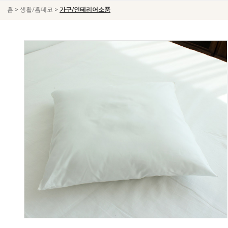
>
>
홈
생활/홈데코
가구/인테리어소품