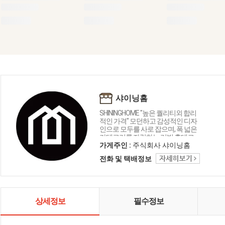
샤이닝홈
SHININGHOME "높은 퀄리티외 합리
적인 가격" 모던하고 감성적인 디자
인으로 모두를 사로 잡으며, 폭 넓은
카테고리를 자랑하는 리빙 홈데코
인테리어 샤이닝홈입니다.
가게주인 :
주식회사 샤이닝홈
전화 및 택배정보
상세정보
필수정보