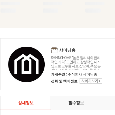
샤이닝홈
SHININGHOME "높은 퀄리티외 합리
적인 가격" 모던하고 감성적인 디자
인으로 모두를 사로 잡으며, 폭 넓은
카테고리를 자랑하는 리빙 홈데코
인테리어 샤이닝홈입니다.
가게주인 :
주식회사 샤이닝홈
전화 및 택배정보
상세정보
필수정보