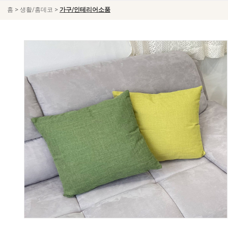
>
>
홈
생활/홈데코
가구/인테리어소품