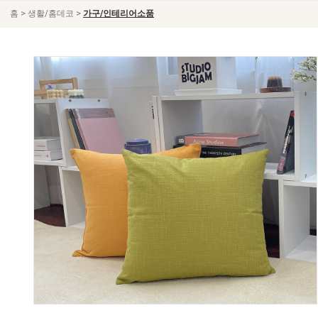
>
>
홈
생활/홈데코
가구/인테리어소품