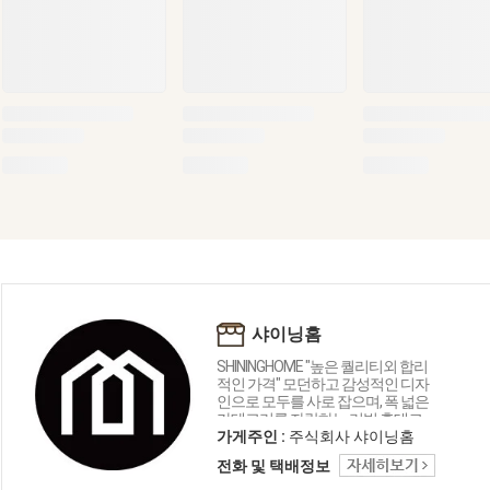
샤이닝홈
SHININGHOME "높은 퀄리티외 합리
적인 가격" 모던하고 감성적인 디자
인으로 모두를 사로 잡으며, 폭 넓은
카테고리를 자랑하는 리빙 홈데코
인테리어 샤이닝홈입니다.
가게주인 :
주식회사 샤이닝홈
전화 및 택배정보