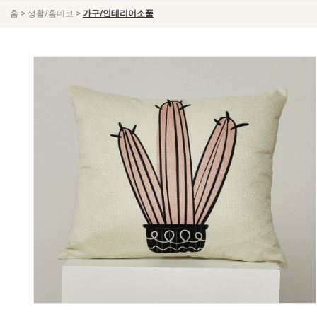
>
>
홈
생활/홈데코
가구/인테리어소품