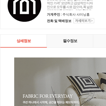
적인 가격" 모던하고 감성적인 디자
인으로 모두를 사로 잡으며, 폭 넓은
카테고리를 자랑하는 리빙 홈데코
인테리어 샤이닝홈입니다.
가게주인 :
주식회사 샤이닝홈
전화 및 택배정보
상세정보
필수정보