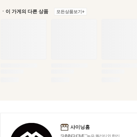
ㆍ이 가게의 다른 상품
모든상품보기+
샤이닝홈
SHININGHOME "높은 퀄리티외 합리