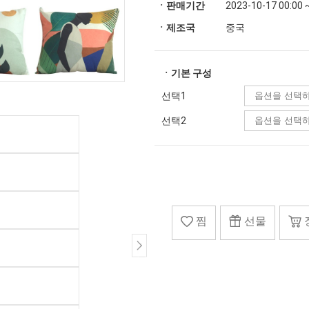
ㆍ판매기간
2023-10-17 00:00 
ㆍ제조국
중국
ㆍ기본 구성
선택1
선택2
찜
선물