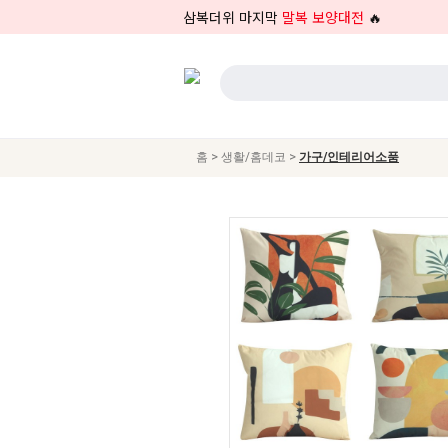
삼복더위 마지막
말복 보양대전
🔥
>
>
홈
생활/홈데코
가구/인테리어소품