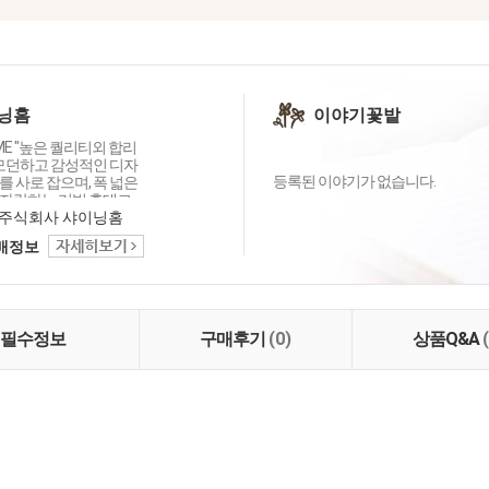
닝홈
이야기꽃밭
OME "높은 퀄리티외 합리
 모던하고 감성적인 디자
등록된 이야기가 없습니다.
 사로 잡으며, 폭 넓은
자랑하는 리빙 홈데코
이닝홈입니다.
주식회사 샤이닝홈
택배정보
필수정보
구매후기
(0)
상품Q&A