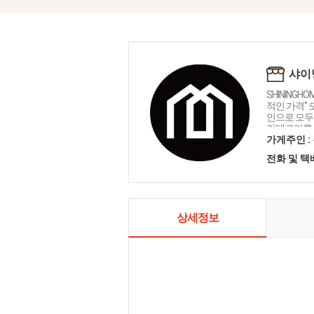
샤이
SHININGH
적인 가격"
인으로 모두를
카테고리를 
인테리어 샤
가게주인 :
전화 및 
상세정보