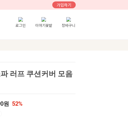
가입하기
로그인
이야기꽃밭
장바구니
소파 러프 쿠션커버 모음
90원
52%